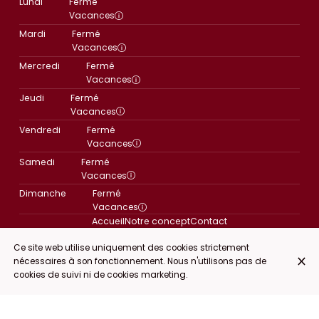
Lundi
Fermé
Vacances
Mardi
Fermé
Vacances
Mercredi
Fermé
Vacances
Jeudi
Fermé
Vacances
Vendredi
Fermé
Vacances
Samedi
Fermé
Vacances
Dimanche
Fermé
Vacances
Accueil
Notre concept
Contact
Ce site web utilise uniquement des cookies strictement
nécessaires à son fonctionnement. Nous n'utilisons pas de
cookies de suivi ni de cookies marketing.
© Au Petit Fourneau 2026
Mentions légales
Protection des données
Paramètres des cookies
Créé par CentralApp
Connexion