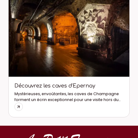
Découvrez les caves d'Epernay
Mystérieuses, envoûtantes, les caves de Champagne
forment un écrin exceptionnel pour une visite hors du
D
temps.